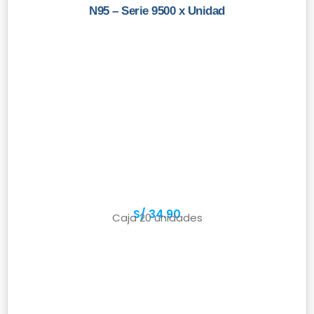
N95 – Serie 9500 x Unidad
S/
34.90
Caja 20 unidades