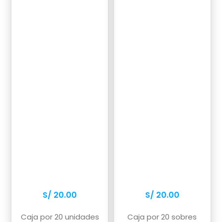
S/
20.00
S/
20.00
Hay existencias
Hay existencias
Caja por 20 unidades
Caja por 20 sobres