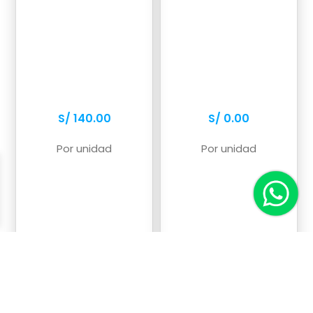
S/
140.00
S/
0.00
Hay existencias
Hay existencias
Por unidad
Por unidad