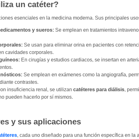
liza un catéter?
iones esenciales en la medicina moderna. Sus principales usos
medicamentos y sueros:
Se emplean en tratamientos intravenos
orporales:
Se usan para eliminar orina en pacientes con retenci
en cavidades corporales.
guíneos:
En cirugías y estudios cardiacos, se insertan en arteri
entos.
nósticos:
Se emplean en exámenes como la angiografía, permit
iante contrastes.
n insuficiencia renal, se utilizan
catéteres para diálisis
, permi
no pueden hacerlo por sí mismos.
res y sus aplicaciones
atéteres
, cada uno diseñado para una función específica en la 