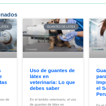
ionados
LÁTEX
GUANTES DE LÁTEX
s
Uso de guantes de
Gua
e
látex en
par
tas
veterinaria: Lo que
Imp
debes saber
el 
Per
uso de
En el ámbito veterinario, el uso
de guantes de látex es
En el