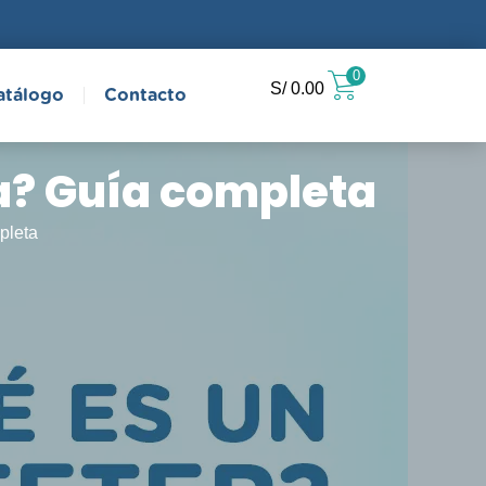
0
S/
0.00
atálogo
Contacto
za? Guía completa
pleta