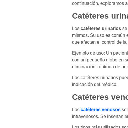
continuación, exploramos 
Catéteres urin
Los
catéteres urinarios
se 
mismos. Su uso es común 
que afectan el control de la 
Ejemplo de uso: Un pacient
con un pequeño globo en su 
eliminación continua de ori
Los catéteres urinarios pu
indicación del médico.
Catéteres ven
Los
catéteres venosos
son
intravenosos. Se insertan en
Los tipos más utilizados so